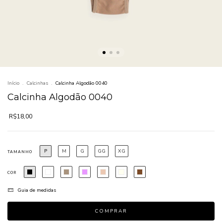
Início
.
Calcinhas
.
Calcinha Algodão 0040
Calcinha Algodão 0040
R$18,00
P
M
G
GG
XG
TAMANHO
COR
Guia de medidas